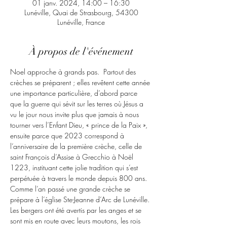
01 janv. 2024, 14:00 – 16:30
Lunéville, Quai de Strasbourg, 54300
Lunéville, France
À propos de l'événement
Noel approche à grands pas.  Partout des 
crèches se préparent ; elles revêtent cette année 
une importance particulière, d’abord parce 
que la guerre qui sévit sur les terres où Jésus a 
vu le jour nous invite plus que jamais à nous 
tourner vers l’Enfant Dieu, « prince de la Paix », 
ensuite parce que 2023 correspond à 
l’anniversaire de la première crèche, celle de 
saint François d’Assise à Grecchio à Noël 
1223, instituant cette jolie tradition qui s’est 
perpétuée à travers le monde depuis 800 ans.
Comme l’an passé une grande crèche se 
prépare à l’église Ste-Jeanne d’Arc de Lunéville. 
Les bergers ont été avertis par les anges et se 
sont mis en route avec leurs moutons, les rois 