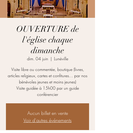
OUVERTURE de
l'église chaque
dimanche
dim. 04 juin
  |  
Lunéville
Visite libre ou commentée, boutique (livres,
articles religieux, cartes et confitures… par nos
bénévoles jeunes et moins jeunes)
Visite guidée à 15h00 par un guide
conférencier
Aucun billet en vente
Voir d'autres événements