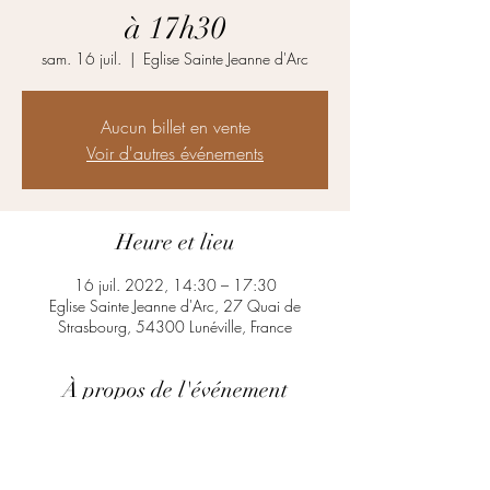
à 17h30
sam. 16 juil.
  |  
Eglise Sainte Jeanne d'Arc
Aucun billet en vente
Voir d'autres événements
Heure et lieu
16 juil. 2022, 14:30 – 17:30
Eglise Sainte Jeanne d'Arc, 27 Quai de
Strasbourg, 54300 Lunéville, France
À propos de l'événement
Visite libre ou guidée 
 visites guidées les autre jours sur demande au 
06 10 66 90 21 (groupe minimum de 4 